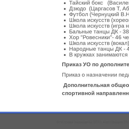
Тайский бокс (Василен
Дзюдо (Царгасов Т, Аб
Футбол (Чернуцкий В.Н.
Школа искусств (хорео
Школа искусств (игра 
Бальные танцы ДК - 38
Хор "Ровесники"- 46 ч
Школа искусств (вокал)
Народные танцы ДК - 
В кружках занимаются
Приказ УО по дополнит
Приказ о назначении пед
Дополнительная общео
спортивной направлен
Все права защищены 2026, корпорация D