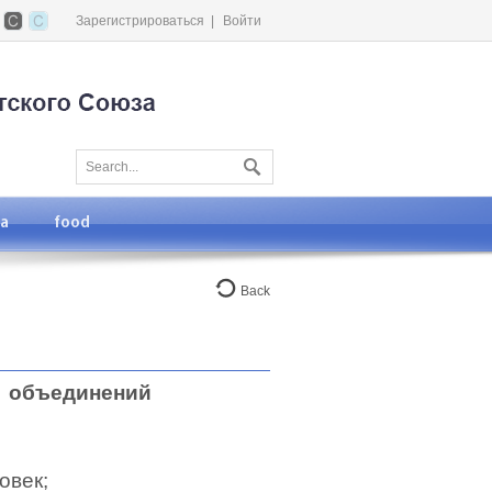
Зарегистрироваться
|
Войти
та
food
Back
ю объединений
овек;