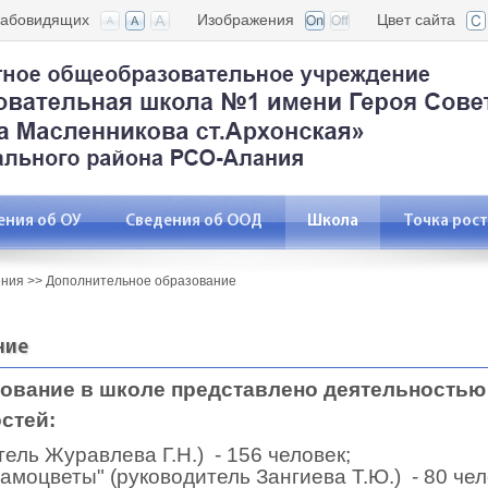
лабовидящих
Изображения
Цвет сайта
ения об ОУ
Сведения об ООД
Школа
Точка рос
ения
>>
Дополнительное образование
ние
ование в школе представлено деятельность
стей:
тель Журавлева Г.Н.) - 156 человек;
амоцветы" (руководитель Зангиева Т.Ю.) - 80 чел