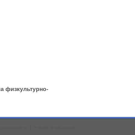
а физкультурно-
|
иденциальности
Условия использования