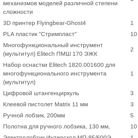
механизмов моделей различной степени
сложности
3D принтер Flyingbear-Ghost4
1
PLA пластик "Стримпласт"
10
Многофункциональный инструмент
2
(мультитул) Elitech ПМШ 170 ЭЖК
Набор оснастки Elitech 1820.001600 для
многофункционального инструмента
1
(мультитул)
Цифровой штангенциркуль
3
Клеевой пистолет Matrix 11 мм
3
Ручной лобзик, 200мм
5
Полотна для ручного лобзика, 130 мм,
10
Электролобзик Интерскол МП-85/600Э
1