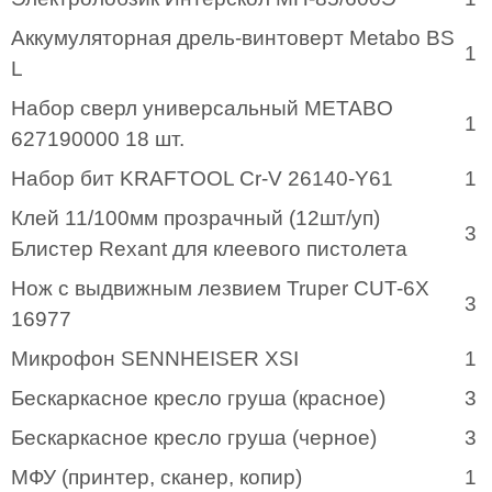
Аккумуляторная дрель-винтоверт Metabo BS
1
L
Набор сверл универсальный METABO
1
627190000 18 шт.
Набор бит KRAFTOOL Cr-V 26140-Y61
1
Клей 11/100мм прозрачный (12шт/уп)
3
Блистер Rexant для клеевого пистолета
Нож с выдвижным лезвием Truper CUT-6X
3
16977
Микрофон SENNHEISER XSI
1
Бескаркасное кресло груша (красное)
3
Бескаркасное кресло груша (черное)
3
МФУ (принтер, сканер, копир)
1