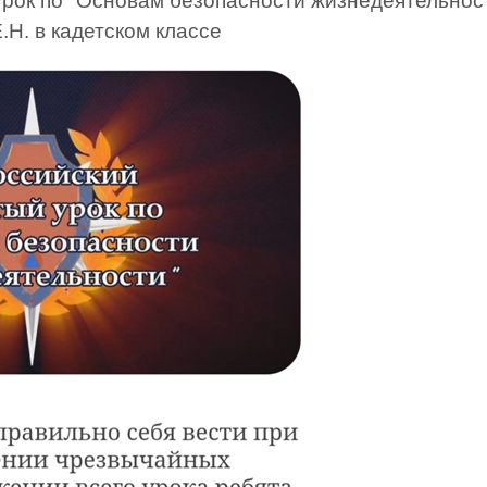
рок по "Основам безопасности жизнедеятельнос
.Н. в кадетском классе