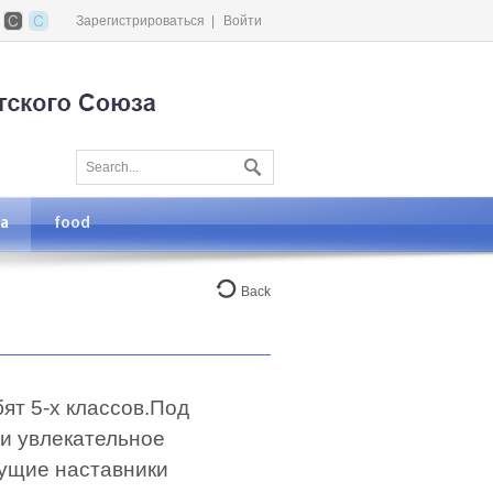
Зарегистрироваться
|
Войти
та
food
Back
ят 5-х классов.Под
и увлекательное
дущие наставники