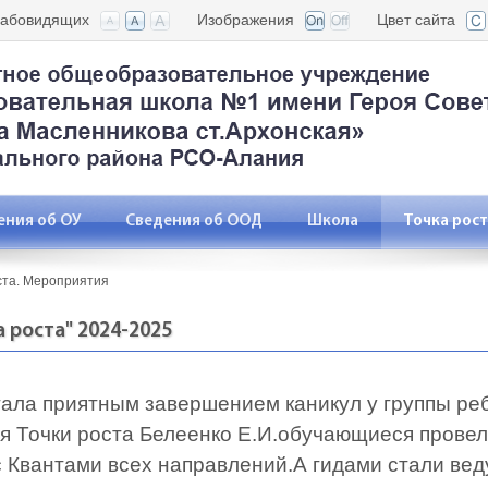
лабовидящих
Изображения
Цвет сайта
ения об ОУ
Сведения об ООД
Школа
Точка рос
ста. Мероприятия
 роста" 2024-2025
тала приятным завершением каникул у группы реб
я Точки роста Белеенко Е.И.обучающиеся провел
 Квантами всех направлений.А гидами стали ве