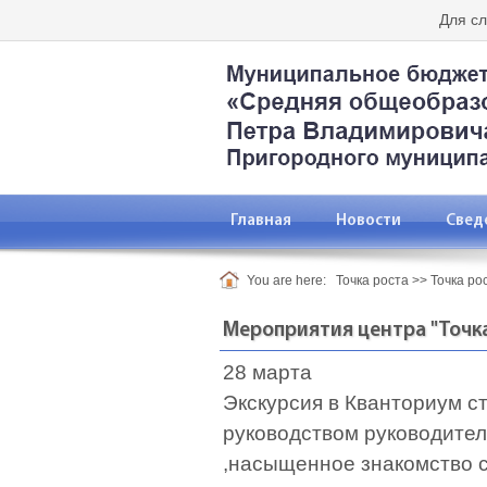
Для с
Главная
Новости
Свед
You are here:
Точка роста
>>
Точка ро
Мероприятия центра "Точка
28 марта
Экскурсия в Кванториум с
руководством руководител
,насыщенное знакомство с