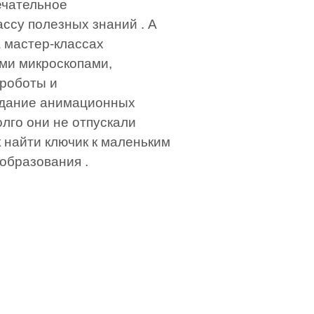
ечательное
ассу полезных знаний . А
 мастер-классах
ми микроскопами,
 роботы и
здание анимационных
лго они не отпускали
ак найти ключик к маленьким
 образования .