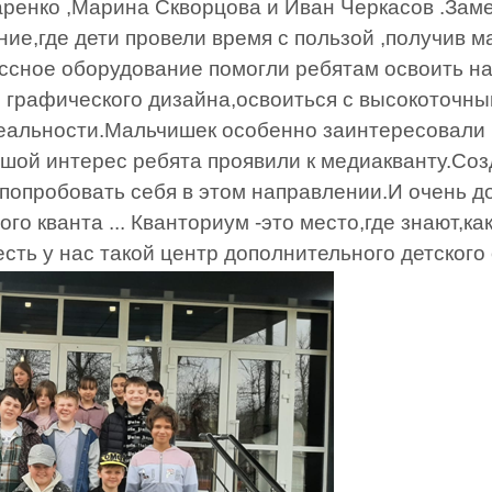
ренко ,Марина Скворцова и Иван Черкасов .Зам
ие,где дети провели время с пользой ,получив м
ссное оборудование помогли ребятам освоить на
 графического дизайна,освоиться с высокоточны
реальности.Мальчишек особенно заинтересовали
ьшой интерес ребята проявили к медиакванту.Со
попробовать себя в этом направлении.И очень до
го кванта ... Кванториум -это место,где знают,к
есть у нас такой центр дополнительного детского