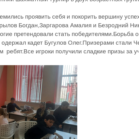
ремились проявить себя и покорить вершину успе
Крылов Богдан,Заргарова Амалия и Безродний Ни
ногие претендовали стать победителями.Борьба 
 одержал кадет Бугулов Олег.Призерами стали 
 ребят.Все игроки получили сладкие призы за уч