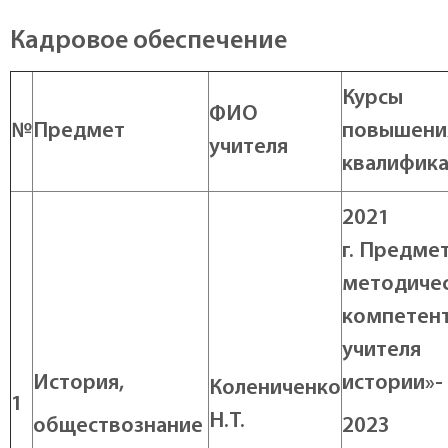
Кадровое обеспечение
Курсы
ФИО
№
Предмет
повышени
учителя
квалифик
2021
г.
Предмет
методиче
компетен
учителя
История,
истории»- 
Колениченко
1
Н.Т.
обществознание
2023